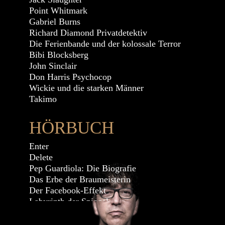
Point Whitmark
Gabriel Burns
Richard Diamond Privatdetektiv
Die Ferienbande und der kolossale Terror
Bibi Blocksberg
John Sinclair
Don Harris Psychocop
Wickie und die starken Männer
Takimo
HÖRBUCH
Enter
Delete
Pep Guardiola: Die Biografie
Das Erbe der Braumeisterin
Der Facebook-Effekt
Labyrinth der Spiegel
Der falsche Spiegel